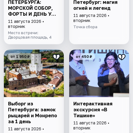
ПЕТЕРБУРГА:
Петербург: магия
МОРСКОЙ СОБОР,
огней и легенд
ФОРТЫ И ДЕНЬ У
11 августа 2026 •
ФИНСКОГО ЗАЛИВА.
вторник
11 августа 2026 •
ВСЁ ВКЛЮЧЕНО
вторник
Точка сбора
Место встречи:
Дворцовая площадь, 4
от 1 950 ₽
от 450 ₽
Выборг из
Интерактивная
Петербурга: замок
экскурсия «В
рыцарей и Монрепо
Тишине»
за 1 день
11 августа 2026 •
вторник
11 августа 2026 •