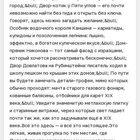
город;&bull; Двор-котик у Пяти углов — его почти
невозможно найти без гида и открыть без ключа.
Говорят, здесь можно загадать желание;&bull;
Особняк водочного короля Каншина — кариатиды,
купидоны и позолоченная лепнина: пышно,
эффектно, в богатом купеческом вкусе;&bull; Дом-
пряник Никонова — тот самый фасад с изразцами,
который хочется рассматривать бесконечно;&bull;
Двор Довлатова на Рубинштейна: писатель ходил в
школу пешком по крышам этих домов;&bull; По пути
вы будете замечать детали-трофеи, мимо которых
обычно проходят: мачта старого газового фонаря,
кованные балясины, отбойники для карет XIX
века;&bull; Увидите знаменитую метлахскую плитку
и старинные витражи, через которые свет падает
почти так же, как это задумывали ещё в XIX
веке.Всё это здесь — и всё это настоящее.Это
лёгкая, живая прогулка по тем местам, где