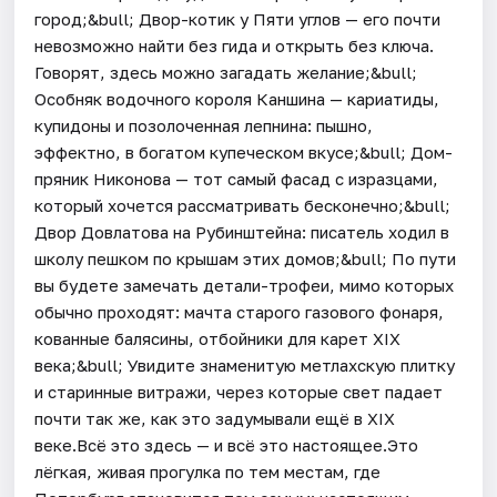
город;&bull; Двор-котик у Пяти углов — его почти
невозможно найти без гида и открыть без ключа.
Говорят, здесь можно загадать желание;&bull;
Особняк водочного короля Каншина — кариатиды,
купидоны и позолоченная лепнина: пышно,
эффектно, в богатом купеческом вкусе;&bull; Дом-
пряник Никонова — тот самый фасад с изразцами,
который хочется рассматривать бесконечно;&bull;
Двор Довлатова на Рубинштейна: писатель ходил в
школу пешком по крышам этих домов;&bull; По пути
вы будете замечать детали-трофеи, мимо которых
обычно проходят: мачта старого газового фонаря,
кованные балясины, отбойники для карет XIX
века;&bull; Увидите знаменитую метлахскую плитку
и старинные витражи, через которые свет падает
почти так же, как это задумывали ещё в XIX
веке.Всё это здесь — и всё это настоящее.Это
лёгкая, живая прогулка по тем местам, где