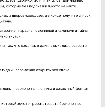
но здесь: двор-котик у Пяти углов, дом-пряник
ы, которые без подсказки просто не найти.
дных и дворов-колодцев, а в конце получите список
дителе.
старинная парадная с лепниной и каминами и тайна
лько внутри.
ны так, что входишь в один, а выходишь совсем в
з гида и невозможно открыть без ключа.
пидоны, позолоченная лепнина и секретный фонтан
, который хочется рассматривать бесконечно.