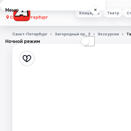
Меню
×
Концерты
Театр
С
Санкт-Петербург
Концерты
Санкт-Петербург
Загородный пр., 2
Экскурсии
Та
Ночной режим
☀
☾
Театр
Стендап
Выставки
Квесты
Экскурсии
Спорт
События