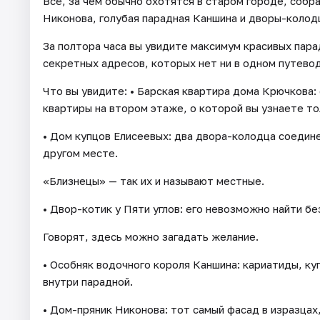
Всё, за чем обычно охотятся в старом городе, собра
Никонова, голубая парадная Каншина и дворы-колодц
За полтора часа вы увидите максимум красивых пара
секретных адресов, которых нет ни в одном путево
Что вы увидите: • Барская квартира дома Крючкова: 
квартиры на втором этаже, о которой вы узнаете то
• Дом купцов Елисеевых: два двора-колодца соедине
другом месте.
«Близнецы» — так их и называют местные.
• Двор-котик у Пяти углов: его невозможно найти бе
Говорят, здесь можно загадать желание.
• Особняк водочного короля Каншина: кариатиды, ку
внутри парадной.
• Дом-пряник Никонова: тот самый фасад в изразцах