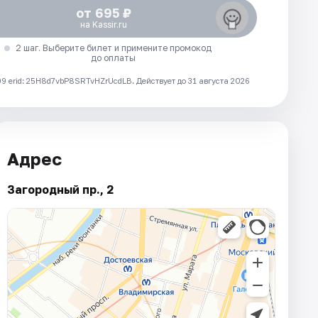
от 695 ₽
на Kassir.ru
2 шаг. Выберите билет и примените промокод
до оплаты
 erid: 25H8d7vbP8SRTvHZrUcdLB.
Действует до 31 августа 2026
Адрес
Загородный пр., 2