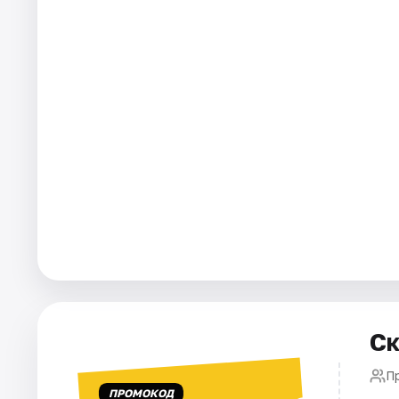
Города
Площадки
Артисты
Рейтинги
Ск
П
ПРОМОКОД