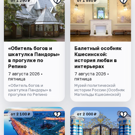
от 1 290 ₽
от 1 550 ₽
«Обитель богов и
Балетный особняк
шкатулка Пандоры»
Кшесинской:
в прогулке по
история любви в
Репино
интерьерах
7 августа 2026 •
7 августа 2026 •
пятница
пятница
«Обитель богов и
Музей политической
шкатулка Пандоры» в
истории России (Особняк
прогулке по Репино
Матильды Кшесинской)
от 2 100 ₽
от 2 000 ₽