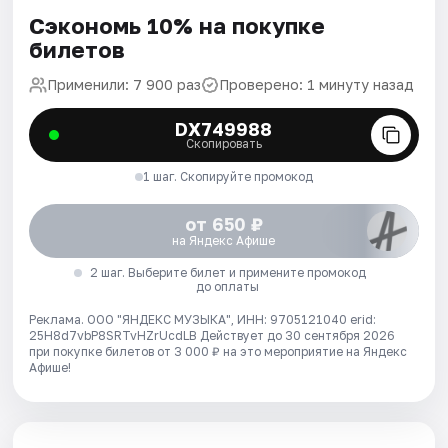
Сэкономь 10% на покупке
билетов
Применили: 7 900 раз
Проверено: 1 минуту назад
DX749988
Скопировать
1 шаг. Скопируйте промокод
от 650 ₽
на Яндекс Афише
2 шаг. Выберите билет и примените промокод
до оплаты
Реклама. ООО "ЯНДЕКС МУЗЫКА", ИНН: 9705121040 erid:
25H8d7vbP8SRTvHZrUcdLB
Действует до 30 сентября 2026
при покупке билетов от 3 000 ₽ на это мероприятие на Яндекс
Афише!