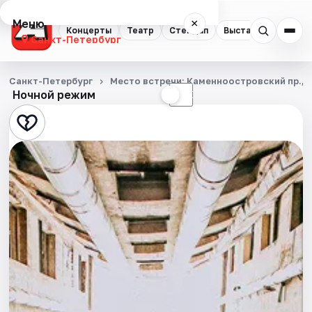
Меню
×
Концерты
Театр
Стендап
Выставки
Квест
Санкт-Петербург
Концерты
Санкт-Петербург
Место встречи: Каменноостровский пр., д.
Ночной режим
☀
☾
Театр
Стендап
Выставки
Квесты
Экскурсии
Спорт
События