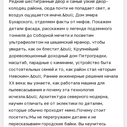
Редкий шестигранный двор и самый узкий двор-
колодец района, сюда почти не попадает свет, и
воздух ощущается иначе.&bull; Дом эмира
Бухарского, отделяем факты от мифов. Покажем
детали фасада, расскажем о легенде подземного
тоннеля до Соборной мечети и посветим
ультрафиолетом на шишимский мрамор, чтобы
увидеть, как он блестит.&bull; Крупнейший
дореволюционный доходный дом Петроградки,
масштаб, парадные с каминами, устройство быта
состоятельных семей и то, как район стал «вторым
Невским».&bull; Ранние инженерные решения начала
XX века: вы узнаете, как работала машина для
пылевсасывания и почему эта технология
исчезла.&bull; Архитектура северного модерна,
научим отличать её от эклектики по деталям,
которые обычно проходят мимо.Почему стоит
посетить:Мы не перегружаем датами и не
пересказываем городские байки. Вы научитесь