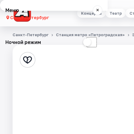
Меню
×
Концерты
Театр
С
Санкт-Петербург
Концерты
Санкт-Петербург
Станция метро «Петроградская»
Ночной режим
☀
☾
Театр
Стендап
Выставки
Квесты
Экскурсии
Спорт
События