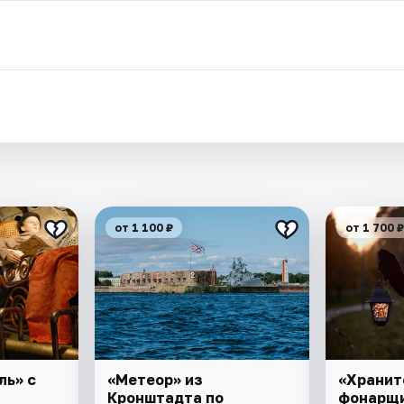
от 1 100 ₽
от 1 700 ₽
ль» с
«Метеор» из
«Хранит
Кронштадта по
фонарщ