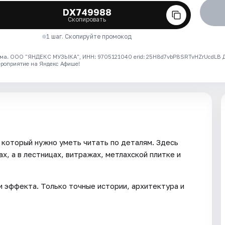
DX749988
Скопировать
1 шаг. Скопируйте промокод
ма. ООО "ЯНДЕКС МУЗЫКА", ИНН: 9705121040 erid: 25H8d7vbP8SRTvHZrUcdLB
ероприятие на Яндекс Афише!
 который нужно уметь читать по деталям. Здесь
х, а в лестницах, витражах, метлахской плитке и
и эффекта. Только точные истории, архитектура и