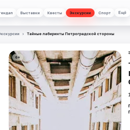
тендап
Выставки
Квесты
Экскурсии
Спорт
Ещё
Экскурсии
Тайные лабиринты Петроградской стороны
6+