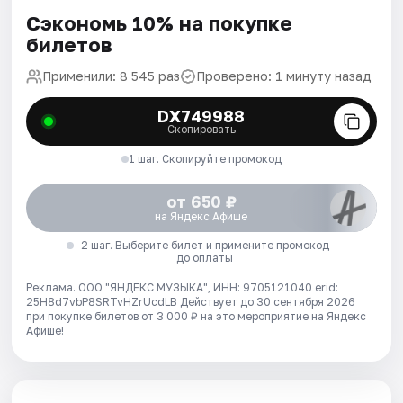
Сэкономь 10% на покупке
билетов
Применили: 8 545 раз
Проверено: 1 минуту назад
DX749988
Скопировать
1 шаг. Скопируйте промокод
от 650 ₽
на Яндекс Афише
2 шаг. Выберите билет и примените промокод
до оплаты
Реклама. ООО "ЯНДЕКС МУЗЫКА", ИНН: 9705121040 erid:
25H8d7vbP8SRTvHZrUcdLB
Действует до 30 сентября 2026
при покупке билетов от 3 000 ₽ на это мероприятие на Яндекс
Афише!