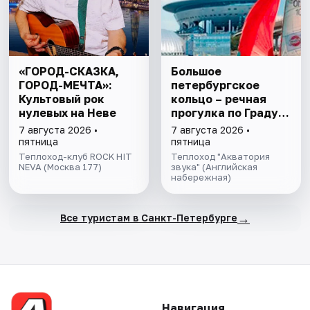
«ГОРОД-СКАЗКА,
Большое
ГОРОД-МЕЧТА»:
петербургское
Культовый рок
кольцо – речная
нулевых на Неве
прогулка пo Граду
на Неве с
7 августа 2026 •
7 августа 2026 •
авторской
пятница
пятница
экскурсией и живой
Теплоход-клуб ROCK HIT
Теплоход "Акватория
NEVA (Москва 177)
музыкой в тёплом
звука" (Английская
набережная)
салоне теплохода
→
Все туристам в Санкт-Петербурге
Навигация