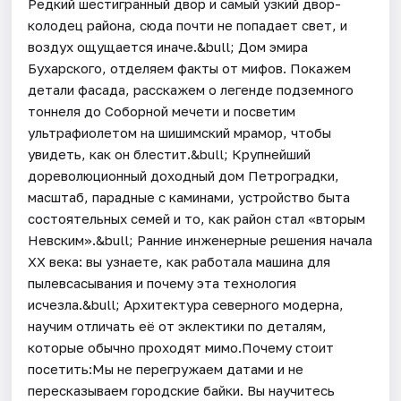
Редкий шестигранный двор и самый узкий двор-
колодец района, сюда почти не попадает свет, и
воздух ощущается иначе.&bull; Дом эмира
Бухарского, отделяем факты от мифов. Покажем
детали фасада, расскажем о легенде подземного
тоннеля до Соборной мечети и посветим
ультрафиолетом на шишимский мрамор, чтобы
увидеть, как он блестит.&bull; Крупнейший
дореволюционный доходный дом Петроградки,
масштаб, парадные с каминами, устройство быта
состоятельных семей и то, как район стал «вторым
Невским».&bull; Ранние инженерные решения начала
XX века: вы узнаете, как работала машина для
пылевсасывания и почему эта технология
исчезла.&bull; Архитектура северного модерна,
научим отличать её от эклектики по деталям,
которые обычно проходят мимо.Почему стоит
посетить:Мы не перегружаем датами и не
пересказываем городские байки. Вы научитесь