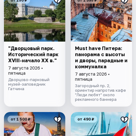
от 150 ₽
от 1 395 ₽
"Дворцовый парк.
Must have Питера:
Исторический парк
панорама с высоты
XVIII-начало XX в."
и дворы, парадные и
коммуналка
7 августа 2026 •
пятница
7 августа 2026 •
пятница
Дворцово-парковый
музей-заповедник
Загородный пр. 2,
Гатчина
ориентир напротив кафе
"Люди любят" около
рекламного баннера
от 1 500 ₽
от 490 ₽