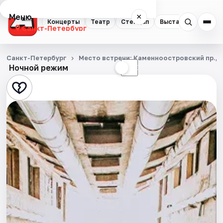
Меню
×
Концерты
Театр
Стендап
Выставки
Квест
Санкт-Петербург
Концерты
Санкт-Петербург
Место встречи: Каменноостровский пр., д.
Ночной режим
☀
☾
Театр
Стендап
Выставки
Квесты
Экскурсии
Спорт
События