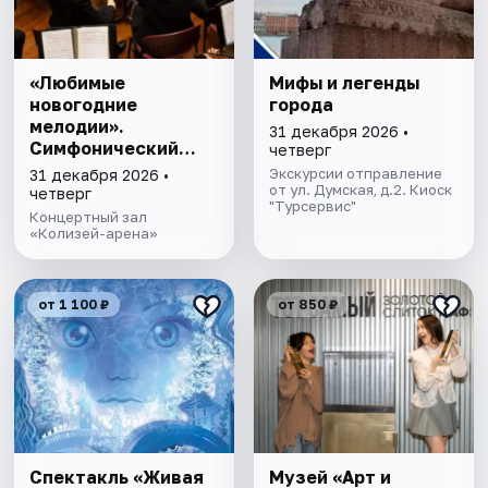
«Любимые
Мифы и легенды
новогодние
города
мелодии».
31 декабря 2026 •
Симфонический
четверг
оркестр
Экскурсии отправление
31 декабря 2026 •
«Семеновский»
от ул. Думская, д.2. Киоск
четверг
"Турсервис"
Концертный зал
«Колизей-арена»
от 1 100 ₽
от 850 ₽
Спектакль «Живая
Музей «Арт и