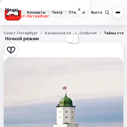
Меню
×
Концерты
Театр
Стендап
Выставки
Квест
Санкт-Петербург
Концерты
Санкт-Петербург
Казанская пл.
События
Тайны стар
Ночной режим
☀
☾
Театр
Стендап
Выставки
Квесты
Экскурсии
Спорт
События