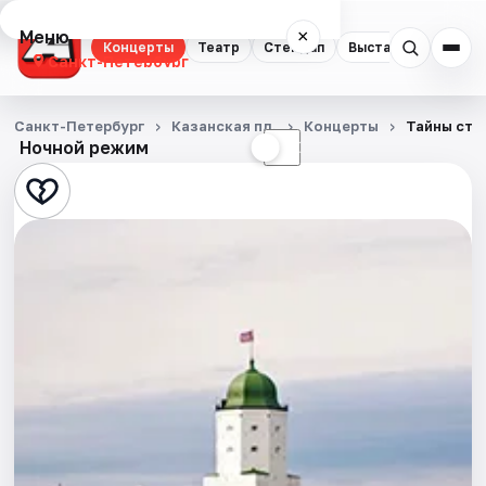
Меню
×
Концерты
Театр
Стендап
Выставки
Квест
Санкт-Петербург
Концерты
Санкт-Петербург
Казанская пл.
Концерты
Тайны ста
Ночной режим
☀
☾
Театр
Стендап
Выставки
Квесты
Экскурсии
Спорт
События