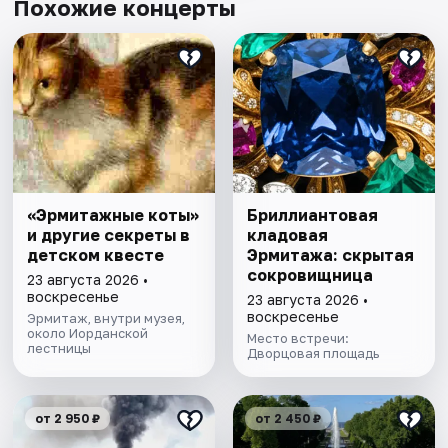
Похожие концерты
«Эрмитажные коты»
Бриллиантовая
и другие секреты в
кладовая
детском квесте
Эрмитажа: скрытая
сокровищница
23 августа 2026 •
воскресенье
23 августа 2026 •
воскресенье
Эрмитаж, внутри музея,
около Иорданской
Место встречи:
лестницы
Дворцовая площадь
от 2 950 ₽
от 2 450 ₽