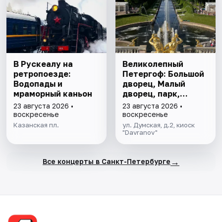
В Рускеалу на
Великолепный
ретропоезде:
Петергоф: Большой
Водопады и
дворец, Малый
мраморный каньон
дворец, парк,
фонтаны
23 августа 2026 •
23 августа 2026 •
воскресенье
воскресенье
Казанская пл.
ул. Думская, д.2, киоск
"Davranov"
→
Все концерты в Санкт-Петербурге