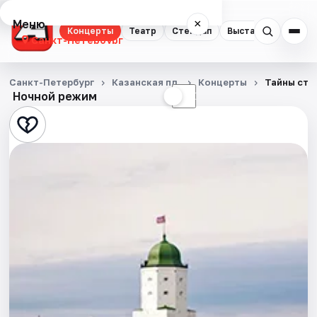
Меню
×
Концерты
Театр
Стендап
Выставки
Квест
Санкт-Петербург
Концерты
Санкт-Петербург
Казанская пл.
Концерты
Тайны ста
Ночной режим
☀
☾
Театр
Стендап
Выставки
Квесты
Экскурсии
Спорт
События