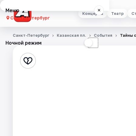
Меню
×
Концерты
Театр
С
Санкт-Петербург
Концерты
Санкт-Петербург
Казанская пл.
События
Тайны 
Ночной режим
☀
☾
Театр
Стендап
Выставки
Квесты
Экскурсии
Спорт
События