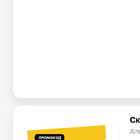
Города
Площадки
Артисты
Рейтинги
Ск
П
ПРОМОКОД