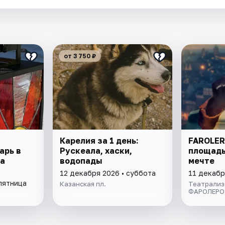
от 3 750 ₽
Карелия за 1 день:
FAROLER
арь в
Рускеала, хаски,
площадь
а
водопады
мечте
12 декабря 2026 • суббота
11 декабр
пятница
Казанская пл.
Театрализ
ФАРОЛЕРО.