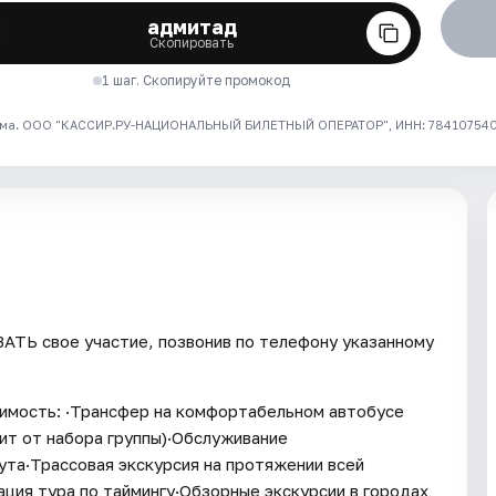
адмитад
Скопировать
1 шаг. Скопируйте промокод
ма. ООО "КАССИР.РУ-НАЦИОНАЛЬНЫЙ БИЛЕТНЫЙ ОПЕРАТОР", ИНН: 7841075409
ТЬ свое участие, позвонив по телефону указанному
оимость: ·Трансфер на комфортабельном автобусе
ит от набора группы)·Обслуживание
ута·Трассовая экскурсия на протяжении всей
ция тура по таймингу·Обзорные экскурсии в городах