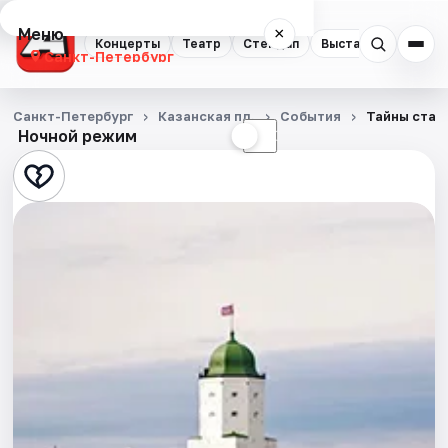
Меню
×
Концерты
Театр
Стендап
Выставки
Квест
Санкт-Петербург
Концерты
Санкт-Петербург
Казанская пл.
События
Тайны стар
Ночной режим
☀
☾
Театр
Стендап
Выставки
Квесты
Экскурсии
Спорт
События