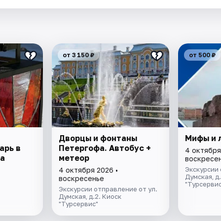
от 3 150 ₽
от 500 ₽
Дворцы и фонтаны
Мифы и 
арь в
Петергофа. Автобус +
4 октября
а
метеор
воскресе
Экскурсии 
4 октября 2026 •
Думская, д
воскресенье
"Турсервис
Экскурсии отправление от ул.
Думская, д.2. Киоск
"Турсервис"