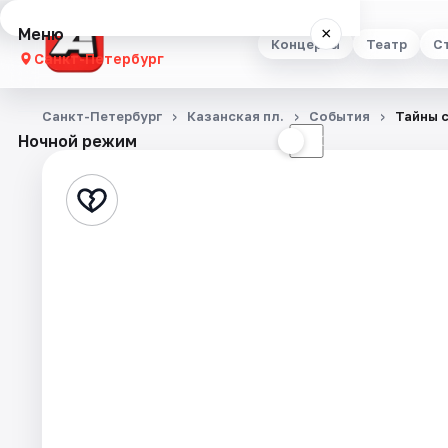
Меню
×
Концерты
Театр
С
Санкт-Петербург
Концерты
Санкт-Петербург
Казанская пл.
События
Тайны 
Ночной режим
☀
☾
Театр
Стендап
Выставки
Квесты
Экскурсии
Спорт
События