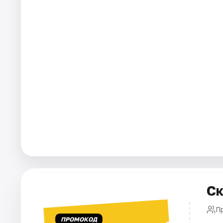
Города
Площадки
Артисты
Рейтинги
Ск
П
ПРОМОКОД