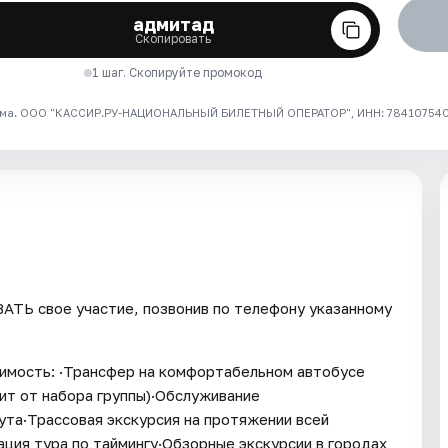
адмитад
Скопировать
1 шаг. Скопируйте промокод
ма. ООО "КАССИР.РУ-НАЦИОНАЛЬНЫЙ БИЛЕТНЫЙ ОПЕРАТОР", ИНН: 7841075409
ТЬ свое участие, позвонив по телефону указанному
оимость: ·Трансфер на комфортабельном автобусе
ит от набора группы)·Обслуживание
ута·Трассовая экскурсия на протяжении всей
ция тура по таймингу·Обзорные экскурсии в городах