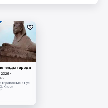
легенды города
 2026 •
нье
отправление от ул.
.2. Киоск
"