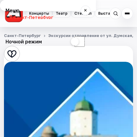
Меню
×
Концерты
Театр
Стендап
Выставки
Квест
Санкт-Петербург
Концерты
Санкт-Петербург
Экскурсии отправление от ул. Думская, д
Ночной режим
☀
☾
Театр
Стендап
Выставки
Квесты
Экскурсии
Спорт
События