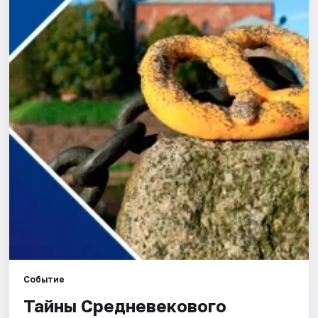
Города
Площадки
Артисты
Рейтинги
Событие
Тайны Средневекового