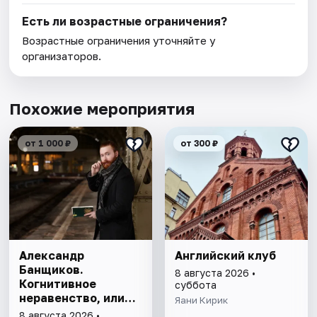
Есть ли возрастные ограничения?
Возрастные ограничения уточняйте у
организаторов.
Похожие мероприятия
от 1 000 ₽
от 300 ₽
Александр
Английский клуб
Банщиков.
8 августа 2026 •
Когнитивное
суббота
неравенство, или
Яани Кирик
почему умные
8 августа 2026 •