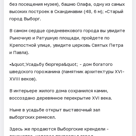
без посещения музея), башню Олафа, одну из самых
высоких построек в Скандинавии (48, 6 м); •Старый
город Выборг.
В самом сердце средневекового города вы увидите
Рыночную и Ратушную площади, пройдете по
Крепостной улице, увидите церковь Святых Петра
и Павла).
•&quot;Усадьбу бюргера&quot; - дом богатого
шведского горожанина (памятник архитектуры XVI-
XVIII веков).
В интерьере жилого дома сохранился камин,
воссоздано деревянное перекрытие XVI века.
Ныне в усадьбе открыт выставочный зал
выборгских ремесел.
Здесь же продаются Выборгские крендели -
лакомство, которое привезли в город