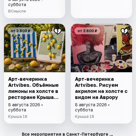
умнеют, а глупые
суббота
глупеют
ВСмысле
от 3 800 ₽
от 3 800 ₽
Арт-вечеринка
Арт-вечеринка
Artvibes. Объёмные
Artvibes. Рисуем
лимоны на холсте в
акрилом на холсте с
ресторане Крыша
видом на Аврору
18
8 августа 2026 •
8 августа 2026 •
суббота
суббота
Крыша 18
Крыша 18
→
Все мероприятия в Санкт-Петербурге