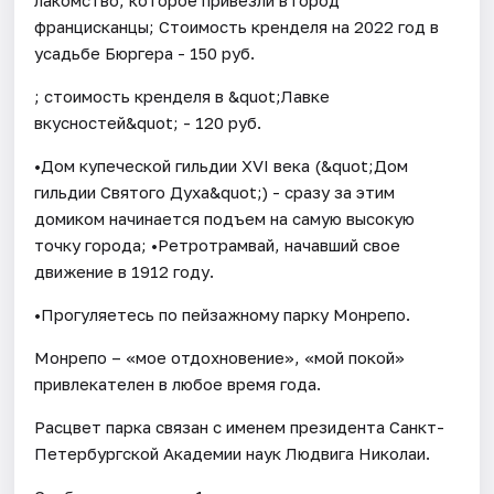
францисканцы; Стоимость кренделя на 2022 год в
усадьбе Бюргера - 150 руб.
; стоимость кренделя в &quot;Лавке
вкусностей&quot; - 120 руб.
•Дом купеческой гильдии XVI века (&quot;Дом
гильдии Святого Духа&quot;) - сразу за этим
домиком начинается подъем на самую высокую
точку города; •Ретротрамвай, начавший свое
движение в 1912 году.
•Прогуляетесь по пейзажному парку Монрепо.
Монрепо – «мое отдохновение», «мой покой»
привлекателен в любое время года.
Расцвет парка связан с именем президента Санкт-
Петербургской Академии наук Людвига Николаи.