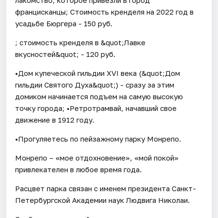
францисканцы; Стоимость кренделя на 2022 год в
усадьбе Бюргера - 150 руб.
; стоимость кренделя в &quot;Лавке
вкусностей&quot; - 120 руб.
•Дом купеческой гильдии XVI века (&quot;Дом
гильдии Святого Духа&quot;) - сразу за этим
домиком начинается подъем на самую высокую
точку города; •Ретротрамвай, начавший свое
движение в 1912 году.
•Прогуляетесь по пейзажному парку Монрепо.
Монрепо – «мое отдохновение», «мой покой»
привлекателен в любое время года.
Расцвет парка связан с именем президента Санкт-
Петербургской Академии наук Людвига Николаи.