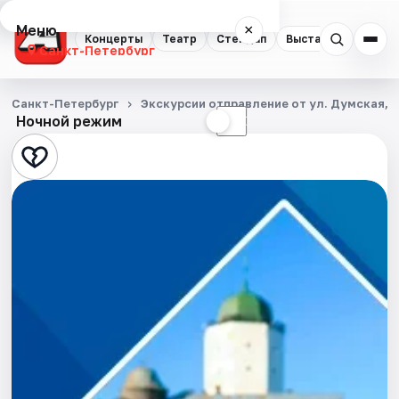
Меню
×
Концерты
Театр
Стендап
Выставки
Квест
Санкт-Петербург
Концерты
Санкт-Петербург
Экскурсии отправление от ул. Думская, д
Ночной режим
☀
☾
Театр
Стендап
Выставки
Квесты
Экскурсии
Спорт
События