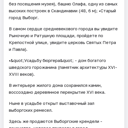
без посещения музея), башню Олафа, одну из самых
высоких построек в Скандинавии (48, 6 м); •Старый
город Выборг.
В самом сердце средневекового города вы увидите
Рыночную и Ратушную площади, пройдете по
Крепостной улице, увидите церковь Святых Петра
и Павла).
•&quot;Усадьбу бюргера&quot; - дом богатого
шведского горожанина (памятник архитектуры XVI-
XVIII веков).
В интерьере жилого дома сохранился камин,
воссоздано деревянное перекрытие XVI века.
Ныне в усадьбе открыт выставочный зал
выборгских ремесел.
Здесь же продаются Выборгские крендели -
лакомство, которое привезли в город