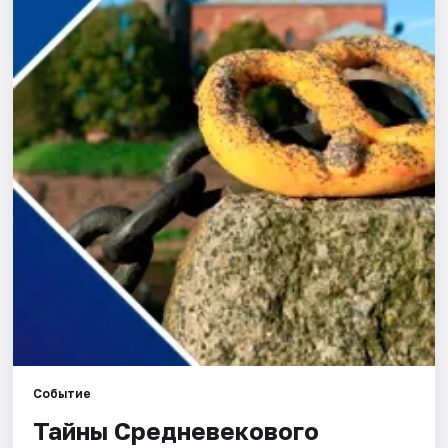
Города
Площадки
Артисты
Рейтинги
Событие
Тайны Средневекового