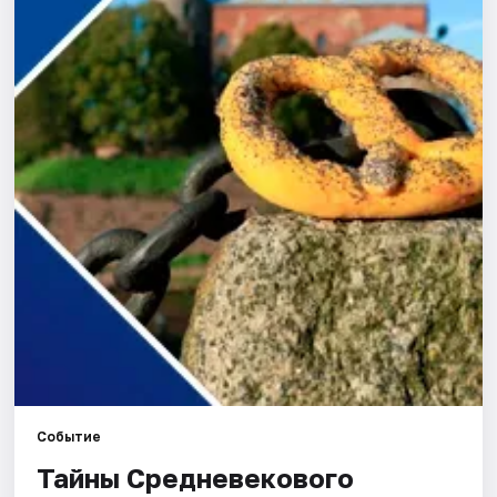
Города
Площадки
Артисты
Рейтинги
Событие
Тайны Средневекового