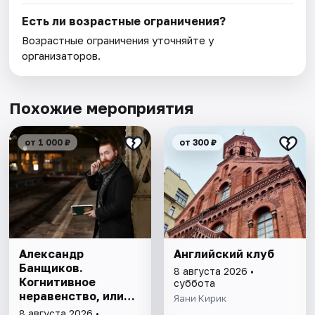
Есть ли возрастные ограничения?
Возрастные ограничения уточняйте у
организаторов.
Похожие мероприятия
от 1 000 ₽
от 300 ₽
Александр
Английский клуб
Банщиков.
8 августа 2026 •
Когнитивное
суббота
неравенство, или
Яани Кирик
почему умные
8 августа 2026 •