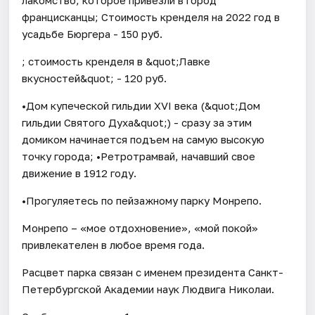
францисканцы; Стоимость кренделя на 2022 год в
усадьбе Бюргера - 150 руб.
; стоимость кренделя в &quot;Лавке
вкусностей&quot; - 120 руб.
•Дом купеческой гильдии XVI века (&quot;Дом
гильдии Святого Духа&quot;) - сразу за этим
домиком начинается подъем на самую высокую
точку города; •Ретротрамвай, начавший свое
движение в 1912 году.
•Прогуляетесь по пейзажному парку Монрепо.
Монрепо – «мое отдохновение», «мой покой»
привлекателен в любое время года.
Расцвет парка связан с именем президента Санкт-
Петербургской Академии наук Людвига Николаи.