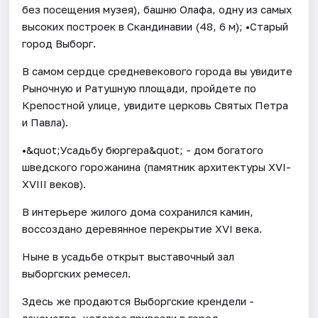
без посещения музея), башню Олафа, одну из самых
высоких построек в Скандинавии (48, 6 м); •Старый
город Выборг.
В самом сердце средневекового города вы увидите
Рыночную и Ратушную площади, пройдете по
Крепостной улице, увидите церковь Святых Петра
и Павла).
•&quot;Усадьбу бюргера&quot; - дом богатого
шведского горожанина (памятник архитектуры XVI-
XVIII веков).
В интерьере жилого дома сохранился камин,
воссоздано деревянное перекрытие XVI века.
Ныне в усадьбе открыт выставочный зал
выборгских ремесел.
Здесь же продаются Выборгские крендели -
лакомство, которое привезли в город