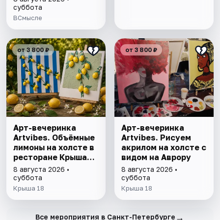
умнеют, а глупые
суббота
глупеют
ВСмысле
от 3 800 ₽
от 3 800 ₽
Арт-вечеринка
Арт-вечеринка
Artvibes. Объёмные
Artvibes. Рисуем
лимоны на холсте в
акрилом на холсте с
ресторане Крыша
видом на Аврору
18
8 августа 2026 •
8 августа 2026 •
суббота
суббота
Крыша 18
Крыша 18
→
Все мероприятия в Санкт-Петербурге