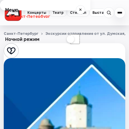
Меню
×
Концерты
Театр
Стендап
Выставки
Квест
Санкт-Петербург
Концерты
Санкт-Петербург
Экскурсии отправление от ул. Думская, д
Ночной режим
☀
☾
Театр
Стендап
Выставки
Квесты
Экскурсии
Спорт
События