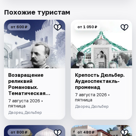
Похожие туристам
от 600 ₽
от 1 050 ₽
Возвращение
Крепость Дюльбер.
реликвий
Аудиоспектакль-
Романовых.
променад
Тематическая
7 августа 2026 •
экскурсия
пятница
7 августа 2026 •
пятница
Дворец Дюльбер
Дворец Дюльбер
от 800 ₽
от 480 ₽