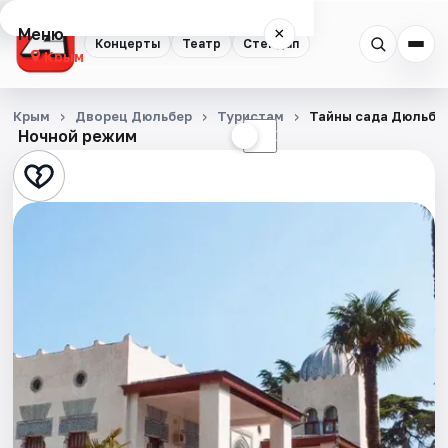
Меню
×
Концерты
Театр
Стендап
Крым
Концерты
Крым
Дворец Дюльбер
Туристам
Тайны сада Дюльбер
Ночной режим
☀
☾
Театр
Стендап
События
Города
Площадки
Артисты