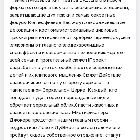
формате:теперь в шоу есть сложнейшие иллюзионы,
захватывающие дух трюки и самые секретные
фокусы Копперфильда!Вас ждут:завораживающие
декорации и костюмыэкстремальные цирковые
трюкиигры и интерактив от храбрых героевфокусы и
иллюзионы от главного злодеязрелищные
спецэффекты и современные технологииюмор для
всей семьи и трогательный сюжет!Проект
разработан с учётом особенностей современных
детей и их клипового мышления.СюжетДействие
разворачивается по ту сторону зеркала – в
таинственном Зеркальном Цирке. Каждый, кто
попадает туда, теряет первозданный вид и
обретает зеркальный облик.Спасти животных и
развеять колдовские чары Мистификатора
Джокера предстоит нашим главным героям –
подросткам Лёве и Лу!Вместе со зрителями они
пройдут сквозь собственное отражение, станут