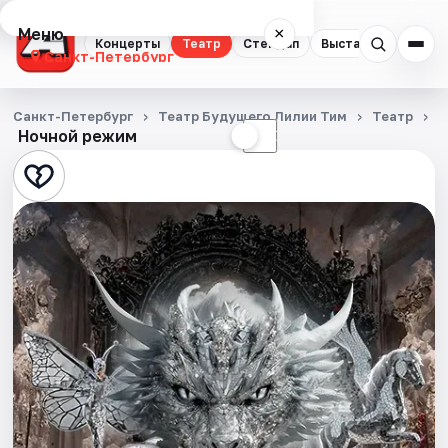
Меню
×
Концерты
Театр
Стендап
Выставки
Квест
Санкт-Петербург
Концерты
Санкт-Петербург
Театр Будущего Лилии Тим
Театр
Т
Ночной режим
☀
☾
Театр
Стендап
Выставки
Квесты
Экскурсии
Спорт
События