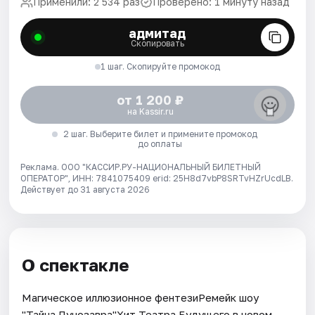
Применили: 2 534 раз
Проверено: 1 минуту назад
адмитад
Скопировать
1 шаг. Скопируйте промокод
от 1 200 ₽
на Kassir.ru
2 шаг. Выберите билет и примените промокод
до оплаты
Реклама. ООО "КАССИР.РУ-НАЦИОНАЛЬНЫЙ БИЛЕТНЫЙ
ОПЕРАТОР", ИНН: 7841075409 erid: 25H8d7vbP8SRTvHZrUcdLB.
Действует до 31 августа 2026
О спектакле
Магическое иллюзионное фентезиРемейк шоу
"Тайна Лунозавра"Хит Театра Будущего в новом