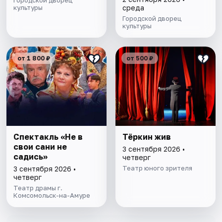
Городской дворец
культуры
среда
Городской дворец
культуры
от 1 800 ₽
от 500 ₽
Спектакль «Не в
Тёркин жив
свои сани не
3 сентября 2026 •
садись»
четверг
Театр юного зрителя
3 сентября 2026 •
четверг
Театр драмы г.
Комсомольск-на-Амуре