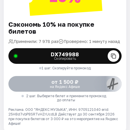
Сэкономь 10% на покупке
билетов
Применили: 7 978 раз
Проверено: 1 минуту назад
DX749988
Скопировать
1 шаг. Скопируйте промокод
от 1 500 ₽
на Яндекс Афише
2 шаг. Выберите билет и примените промокод
до оплаты
Реклама. ООО "ЯНДЕКС МУЗЫКА", ИНН: 9705121040 erid:
25H8d7vbP8SRTvHZrUcdLB
Действует до 30 сентября 2026
при покупке билетов от 3 000 ₽ на это мероприятие на Яндекс
Афише!