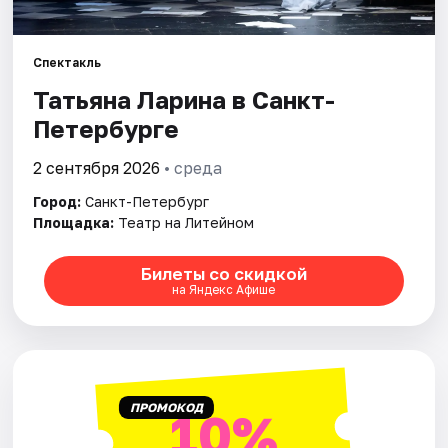
Города
Спектакль
Татьяна Ларина в Санкт-
Площадки
Петербурге
Артисты
2 сентября 2026
• среда
Рейтинги
Город:
Санкт-Петербург
Площадка:
Театр на Литейном
Билеты со скидкой
на Яндекс Афише
ПРОМОКОД
10%