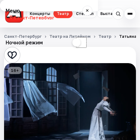
Меню
×
Концерты
Театр
Стендап
Выставки
Квест
Санкт-Петербург
Концерты
Санкт-Петербург
Театр на Литейном
Театр
Татьяна 
Ночной режим
☀
☾
Театр
Стендап
16+
Выставки
Квесты
Экскурсии
Спорт
События