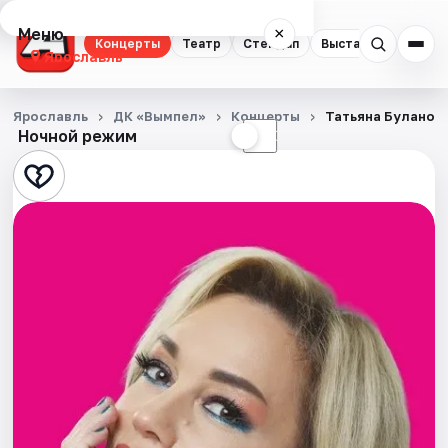
Меню
×
Концерты
Театр
Стендап
Выставки
Квест
Ярославль
Концерты
Ярославль
ДК «Вымпел»
Концерты
Татьяна Буланов
Ночной режим
☀
☾
Театр
Стендап
Выставки
Квесты
Экскурсии
События