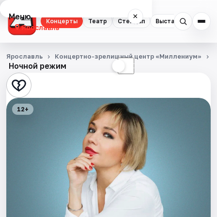
Меню
×
Концерты
Театр
Стендап
Выставки
Квест
Ярославль
Концерты
Ярославль
Концертно-зрелищный центр «Миллениум»
Ночной режим
☀
☾
Театр
Стендап
12+
Выставки
Квесты
Экскурсии
События