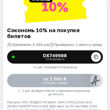
10%
Сэкономь 10% на покупке
билетов
Применили: 8 489 раз
Проверено: 1 минуту назад
DX749988
Скопировать
1 шаг. Скопируйте промокод
от 1 500 ₽
на Яндекс Афише
2 шаг. Выберите билет и примените промокод
до оплаты
Реклама. ООО "ЯНДЕКС МУЗЫКА", ИНН: 9705121040 erid:
25H8d7vbP8SRTvHZrUcdLB
Действует до 30 сентября 2026