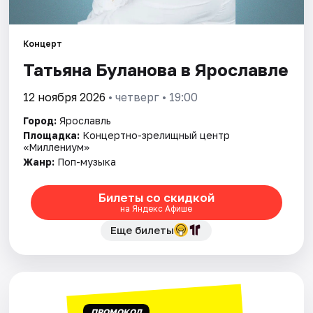
Города
Площадки
Концерт
Татьяна Буланова в Ярославле
Артисты
12 ноября 2026
• четверг • 19:00
Рейтинги
Город:
Ярославль
Площадка:
Концертно-зрелищный центр
«Миллениум»
Жанр:
Поп-музыка
Билеты со скидкой
на Яндекс Афише
Еще билеты
ПРОМОКОД