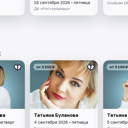
танца Адыгеи
18 сентября 2026 • пятница
Особняк 1
«Нальмэс»
ДК «Ростсельмаш»
х
от 3 200 ₽
от 3 100 ₽
ва
Татьяна Буланова
Татьяна
четверг
4 сентября 2026 • пятница
5 сентябр