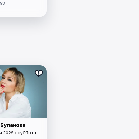
898
 Буланова
я 2026 • суббота