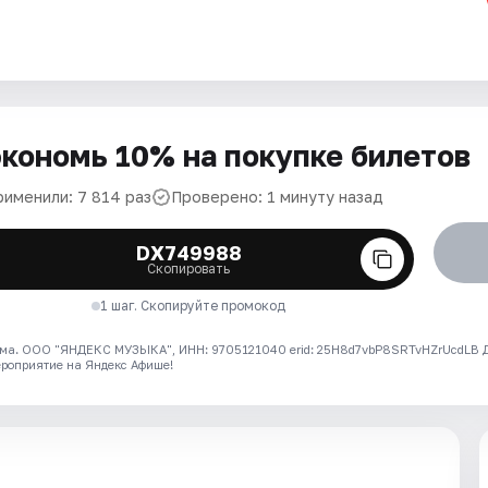
кономь 10% на покупке билетов
рименили: 7 814 раз
Проверено: 1 минуту назад
DX749988
Скопировать
1 шаг. Скопируйте промокод
ма. ООО "ЯНДЕКС МУЗЫКА", ИНН: 9705121040 erid: 25H8d7vbP8SRTvHZrUcdLB
ероприятие на Яндекс Афише!