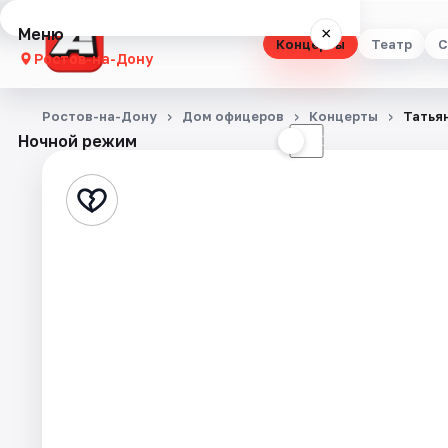
Меню
×
Концерты
Театр
С
Ростов-на-Дону
Концерты
Ростов-на-Дону
Дом офицеров
Концерты
Татья
Ночной режим
☀
☾
Театр
Стендап
Выставки
Квесты
Экскурсии
Спорт
События