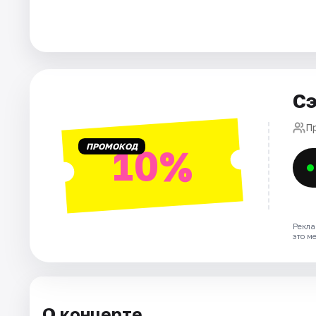
Города
Площадки
Сэ
Артисты
П
Рейтинги
ПРОМОКОД
10%
Рекла
это м
О концерте