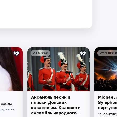
от 800 ₽
от 2 000 ₽
Ансамбль песни и
Michael
пляски Донских
Symphon
• среда
казаков им. Квасова и
виртуоз
черкасск
ансамбль народного
19 сентяб