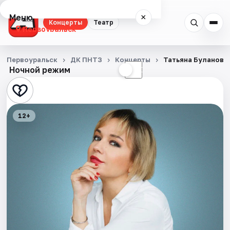
Меню
×
Концерты
Театр
Первоуральск
Концерты
Первоуральск
ДК ПНТЗ
Концерты
Татьяна Буланова
Ночной режим
☀
☾
Театр
Города
12+
Площадки
Артисты
Рейтинги