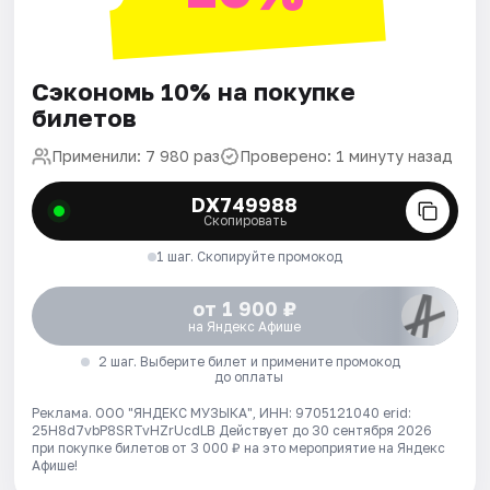
Сэкономь 10% на покупке
билетов
Применили: 7 980 раз
Проверено: 1 минуту назад
DX749988
Скопировать
1 шаг. Скопируйте промокод
от 1 900 ₽
на Яндекс Афише
2 шаг. Выберите билет и примените промокод
до оплаты
Реклама. ООО "ЯНДЕКС МУЗЫКА", ИНН: 9705121040 erid:
25H8d7vbP8SRTvHZrUcdLB
Действует до 30 сентября 2026
при покупке билетов от 3 000 ₽ на это мероприятие на Яндекс
Афише!