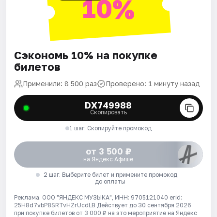
10%
Сэкономь 10% на покупке
билетов
Применили: 8 500 раз
Проверено: 1 минуту назад
DX749988
Скопировать
1 шаг. Скопируйте промокод
от 3 500 ₽
на Яндекс Афише
2 шаг. Выберите билет и примените промокод
до оплаты
Реклама. ООО "ЯНДЕКС МУЗЫКА", ИНН: 9705121040 erid:
25H8d7vbP8SRTvHZrUcdLB
Действует до 30 сентября 2026
при покупке билетов от 3 000 ₽ на это мероприятие на Яндекс