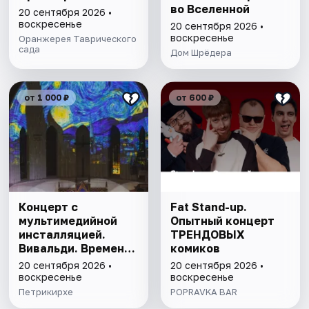
во Вселенной
20 сентября 2026 •
воскресенье
20 сентября 2026 •
воскресенье
Оранжерея Таврического
сада
Дом Шрёдера
от 1 000 ₽
от 600 ₽
Концерт с
Fat Stand-up.
мультимедийной
Опытный концерт
инсталляцией.
ТРЕНДОВЫХ
Вивальди. Времена
комиков
года
20 сентября 2026 •
20 сентября 2026 •
воскресенье
воскресенье
Петрикирхе
POPRAVKA BAR