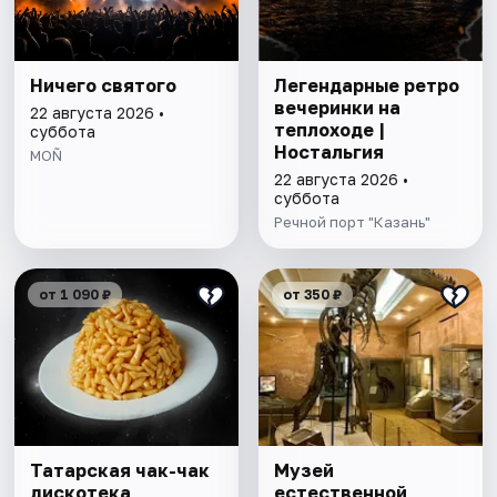
Ничего святого
Легендарные ретро
вечеринки на
22 августа 2026 •
теплоходе |
суббота
Ностальгия
MOÑ
22 августа 2026 •
суббота
Речной порт "Казань"
от 1 090 ₽
от 350 ₽
Татарская чак-чак
Музей
дискотека
естественной