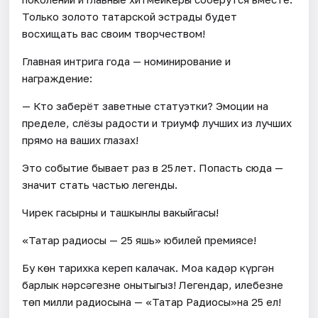
Только золото татарской эстрады будет
восхищать вас своим творчеством!
Главная интрига года — номинирование и
награждение:
— Кто заберёт заветные статуэтки? Эмоции на
пределе, слёзы радости и триумф лучших из лучших
прямо на ваших глазах!
Это событие бывает раз в 25 лет. Попасть сюда —
значит стать частью легенды.
Чирек гасырның иң ташкынлы вакыйгасы!
«Татар радиосы — 25 яшь» юбилей премиясе!
Бу көн тарихка кереп калачак. Моңа кадәр күргән
барлык нәрсәгезне онытыгыз! Легендар, илебезнең
төп милли радиосына — «Татар Радиосы»на 25 ел!