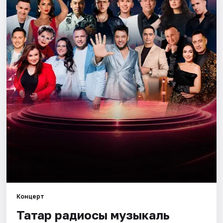
Города
Площадки
Артисты
Рейтинги
Концерт
Татар радиосы музыкаль