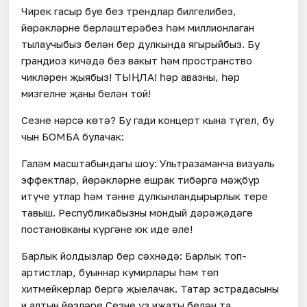
Чирек гасыр буе без трендлар билгелибез,
йөрәкләрне берләштерәбез һәм миллионлаган
тыңлаучыбыз белән бер дулкында яңгырыйбыз. Бу
грандиоз кичәдә без вакыт һәм пространство
чикләрен җыябыз! ТЫҢЛА! һәр авазны, һәр
мизгелне җаның белән той!
Сезне нәрсә көтә? Бу гади концерт кына түгел, бу
чын БОМБА булачак:
Галәм масштабындагы шоу: Ультразаманча визуаль
эффектлар, йөрәкләрне ешрак тибәргә мәҗбүр
итүче утлар һәм тәнне дулкынландырырлык тере
тавыш. Республикабызның мондый дәрәҗәдәге
постановканы күргәне юк иде әле!
Барлык йолдызлар бер сәхнәдә: Барлык топ-
артистлар, буыннар кумирлары һәм төп
хитмейкерлар бергә җыелачак. Татар эстрадасының
иң алтын йөзләре Сезне үз иҗаты белән таң