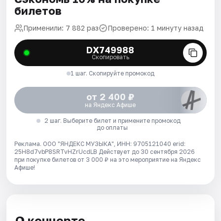
билетов
Применили: 7 882 раз
Проверено: 1 минуту назад
DX749988
Скопировать
1 шаг. Скопируйте промокод
от 2 400 ₽
на Яндекс Афише
2 шаг. Выберите билет и примените промокод
до оплаты
Реклама. ООО "ЯНДЕКС МУЗЫКА", ИНН: 9705121040 erid:
25H8d7vbP8SRTvHZrUcdLB
Действует до 30 сентября 2026
при покупке билетов от 3 000 ₽ на это мероприятие на Яндекс
Афише!
О концерте