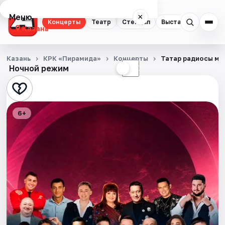
Меню
×
Концерты
Театр
Стендап
Выставки
Квест
Казань
Концерты
Казань
КРК «Пирамида»
Концерты
Татар радиосы му
Ночной режим
☀
☾
Театр
Стендап
6+
Выставки
Квесты
Экскурсии
Спорт
События