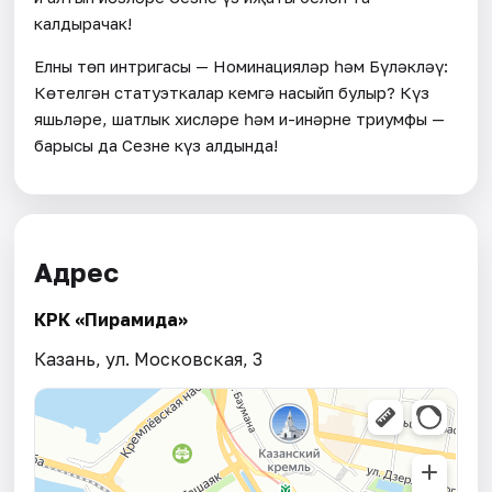
калдырачак!
Елның төп интригасы — Номинацияләр һәм Бүләкләү:
Көтелгән статуэткалар кемгә насыйп булыр? Күз
яшьләре, шатлык хисләре һәм иң-иңнәрнең триумфы —
барысы да Сезнең күз алдында!
Адрес
КРК «Пирамида»
Казань, ул. Московская, 3