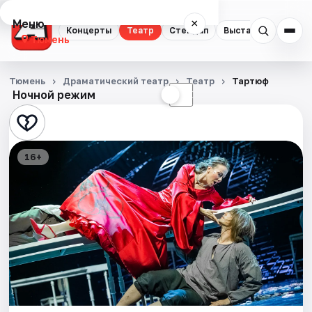
Меню
×
Концерты
Театр
Стендап
Выставки
Квест
Тюмень
Концерты
Тюмень
Драматический театр
Театр
Тартюф
Ночной режим
☀
☾
Театр
Стендап
16+
Выставки
Квесты
Экскурсии
Спорт
События