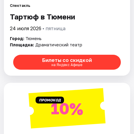
Спектакль
Тартюф в Тюмени
Города
24 июля 2026
• пятница
Площадки
Город:
Тюмень
Артисты
Площадка:
Драматический театр
Рейтинги
Билеты со скидкой
на Яндекс Афише
ПРОМОКОД
10%