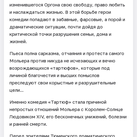
изменившегося Оргона свою свободу, право любить
и наслаждаться жизнью. В этой борьбе герои
комедии попадают в забавные, фарсовые, а порой и
драматические ситуации, почти дойдя до
критической точки разрушения семьи, дома и
жизней.
Пьеса полна сарказма, отчаяния и протеста самого
Мольера против никуда не исчезающих и вечно
возрождающихся «тартюфов», которые под
личиной благочестия и высших помыслов
преследуют свои корыстные и разрушительные
цели...
Именно комедия «Тартюф» стала причиной
непростых отношений Мольера с Королем-Солнце
Людовиком XIV, его бесконечных унижений, болезни
и ранней смерти.
Перед зрителями Тюменского драматического