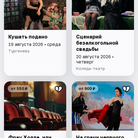
Кушать подано
Сценарий
безалкогольной
19 августа 2026 • среда
свадьбы
Тургеневъ
20 августа 2026 •
четверг
Коляда-театр
от 550 ₽
от 900 ₽
Фрау Холле, или
На грани нервного