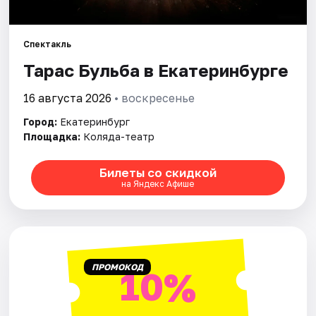
Города
Спектакль
Тарас Бульба в Екатеринбурге
Площадки
16 августа 2026
• воскресенье
Артисты
Город:
Екатеринбург
Рейтинги
Площадка:
Коляда-театр
Билеты со скидкой
на Яндекс Афише
ПРОМОКОД
10%