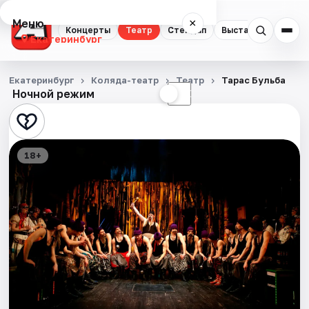
Меню
×
Концерты
Театр
Стендап
Выставки
Квест
Екатеринбург
Концерты
Екатеринбург
Коляда-театр
Театр
Тарас Бульба
Ночной режим
☀
☾
Театр
Стендап
18+
Выставки
Квесты
Экскурсии
Спорт
События