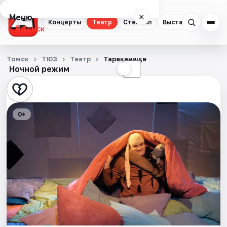
Меню
×
Концерты
Театр
Стендап
Выставки
Квест
Томск
Концерты
Томск
ТЮЗ
Театр
Тараканище
Ночной режим
☀
☾
Театр
Стендап
0+
Выставки
Квесты
Экскурсии
События