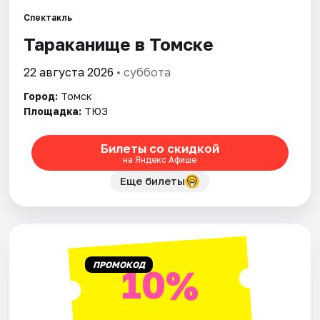
Города
Спектакль
Площадки
Тараканище в Томске
Артисты
22 августа 2026
• суббота
Город:
Томск
Рейтинги
Площадка:
ТЮЗ
Билеты со скидкой
на Яндекс Афише
Еще билеты
ПРОМОКОД
10%