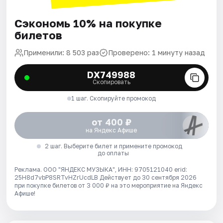
Сэкономь 10% на покупке
билетов
Применили: 8 503 раз
Проверено: 1 минуту назад
DX749988
Скопировать
1 шаг. Скопируйте промокод
от 400 ₽
на Яндекс Афише
2 шаг. Выберите билет и примените промокод
до оплаты
Реклама. ООО "ЯНДЕКС МУЗЫКА", ИНН: 9705121040 erid:
25H8d7vbP8SRTvHZrUcdLB
Действует до 30 сентября 2026
при покупке билетов от 3 000 ₽ на это мероприятие на Яндекс
Афише!