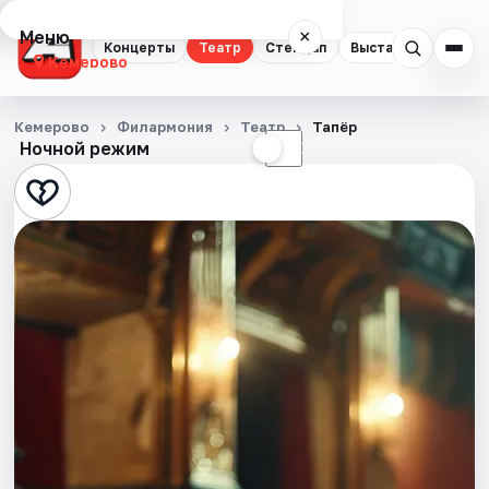
Меню
×
Концерты
Театр
Стендап
Выставки
Квест
Кемерово
Концерты
Кемерово
Филармония
Театр
Тапёр
Ночной режим
☀
☾
Театр
Стендап
Выставки
Квесты
Экскурсии
События