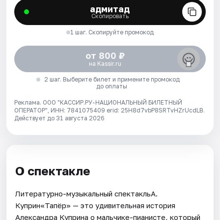
адмитад
Скопировать
1 шаг. Скопируйте промокод
от 800 ₽
на Kassir.ru
2 шаг. Выберите билет и примените промокод
до оплаты
Реклама. ООО "КАССИР.РУ-НАЦИОНАЛЬНЫЙ БИЛЕТНЫЙ
ОПЕРАТОР", ИНН: 7841075409 erid: 25H8d7vbP8SRTvHZrUcdLB.
Действует до 31 августа 2026
О спектакле
Литературно-музыкальный спектакльА.
Куприн«Тапёр» — это удивительная история
Александра Куприна о мальчике-пианисте, который