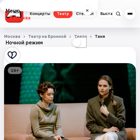
Меню
×
Концерты
Театр
Стендап
Выставки
Квест
Москва
Концерты
Москва
Театр на Бронной
Театр
Таня
Ночной режим
☀
☾
Театр
Стендап
16+
Выставки
Квесты
Экскурсии
Спорт
События