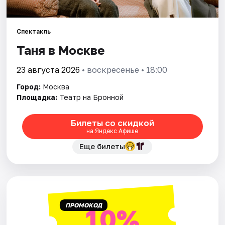
Города
Спектакль
Таня в Москве
Площадки
23 августа 2026
• воскресенье • 18:00
Артисты
Город:
Москва
Рейтинги
Площадка:
Театр на Бронной
Билеты со скидкой
на Яндекс Афише
Еще билеты
ПРОМОКОД
10%