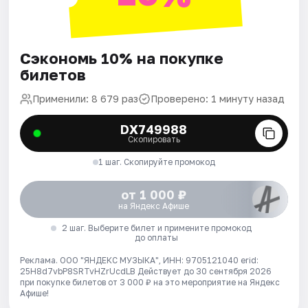
Сэкономь 10% на покупке
билетов
Применили: 8 679 раз
Проверено: 1 минуту назад
DX749988
Скопировать
1 шаг. Скопируйте промокод
от 1 000 ₽
на Яндекс Афише
2 шаг. Выберите билет и примените промокод
до оплаты
Реклама. ООО "ЯНДЕКС МУЗЫКА", ИНН: 9705121040 erid:
25H8d7vbP8SRTvHZrUcdLB
Действует до 30 сентября 2026
при покупке билетов от 3 000 ₽ на это мероприятие на Яндекс
Афише!