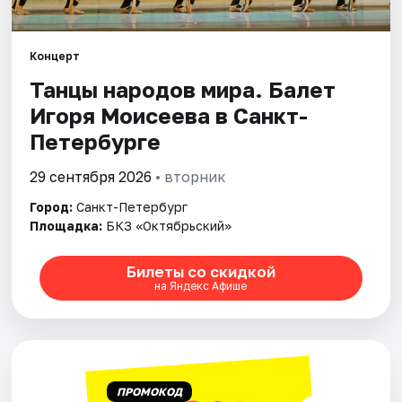
Города
Концерт
Танцы народов мира. Балет
Площадки
Игоря Моисеева в Санкт-
Артисты
Петербурге
Рейтинги
29 сентября 2026
• вторник
Город:
Санкт-Петербург
Площадка:
БКЗ «Октябрьский»
Билеты со скидкой
на Яндекс Афише
ПРОМОКОД