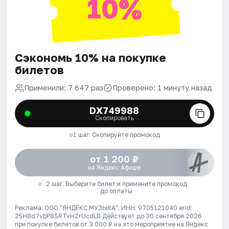
10%
Сэкономь 10% на покупке
билетов
Применили: 7 647 раз
Проверено: 1 минуту назад
DX749988
Скопировать
1 шаг. Скопируйте промокод
от 1 200 ₽
на Яндекс Афише
2 шаг. Выберите билет и примените промокод
до оплаты
Реклама. ООО "ЯНДЕКС МУЗЫКА", ИНН: 9705121040 erid:
25H8d7vbP8SRTvHZrUcdLB
Действует до 30 сентября 2026
при покупке билетов от 3 000 ₽ на это мероприятие на Яндекс