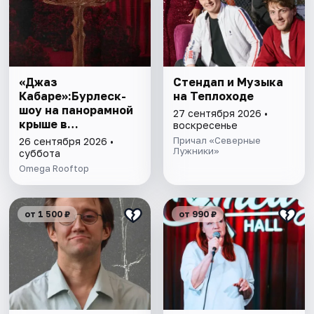
«Джаз
Стендап и Музыка
Кабаре»:Бурлеск-
на Теплоходе
шоу на панорамной
27 сентября 2026 •
крыше в
воскресенье
сопровождении
Причал «Северные
26 сентября 2026 •
живого джаза! 18+
Лужники»
суббота
Omega Rooftop
от 1 500 ₽
от 990 ₽