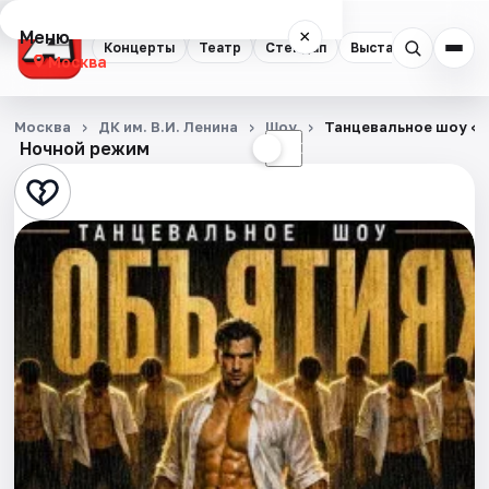
Меню
×
Концерты
Театр
Стендап
Выставки
Квест
Москва
Концерты
Москва
ДК им. В.И. Ленина
Шоу
Танцевальное шоу «В
Ночной режим
☀
☾
Театр
Стендап
Выставки
Квесты
Экскурсии
Спорт
События