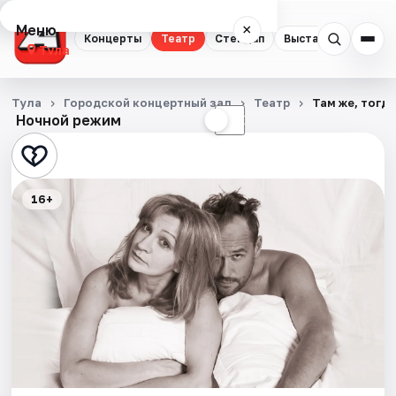
Меню
×
Концерты
Театр
Стендап
Выставки
Квест
Тула
Концерты
Тула
Городской концертный зал
Театр
Там же, тогда
Ночной режим
☀
☾
Театр
Стендап
16+
Выставки
Квесты
Экскурсии
Спорт
События