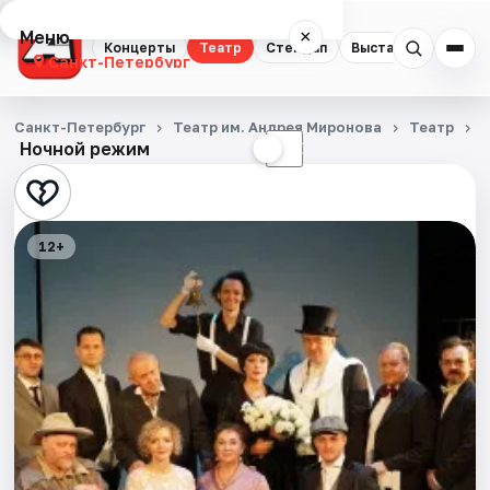
Меню
×
Концерты
Театр
Стендап
Выставки
Квест
Санкт-Петербург
Концерты
Санкт-Петербург
Театр им. Андрея Миронова
Театр
Ночной режим
☀
☾
Театр
Стендап
12+
Выставки
Квесты
Экскурсии
Спорт
События