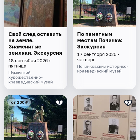
Свой след оставить
По памятным
на земле.
местам Починка:
Знаменитые
Экскурсия
земляки. Экскурсия
17 сентября 2026 •
четверг
18 сентября 2026 •
пятница
Починковский историко-
краеведческий музей
Шумячский
художественно-
краеведческий музей
от 200 ₽