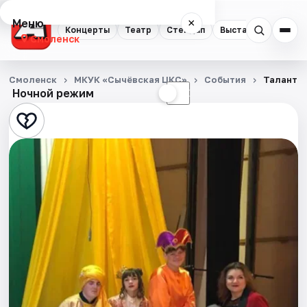
Меню
×
Концерты
Театр
Стендап
Выставки
Экску
Смоленск
Концерты
Смоленск
МКУК «Сычёвская ЦКС»
События
Талант а
Ночной режим
☀
☾
Театр
Стендап
Выставки
Экскурсии
Спорт
События