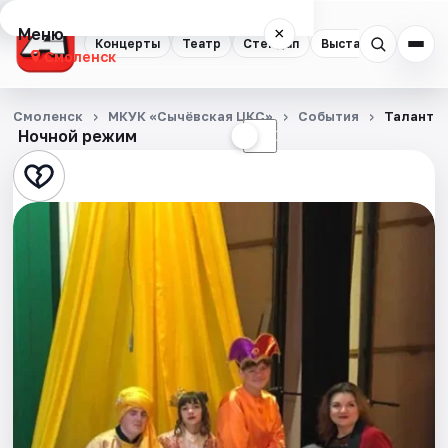
Меню
×
Концерты
Театр
Стендап
Выставки
Экску
Смоленск
Концерты
Смоленск
МКУК «Сычёвская ЦКС»
События
Талант а
Ночной режим
☀
☾
Театр
Стендап
Выставки
Экскурсии
Спорт
События