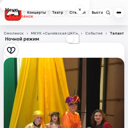
Меню
×
Концерты
Театр
Стендап
Выставки
Экску
Смоленск
Концерты
Смоленск
МКУК «Сычёвская ЦКС»
События
Талант а
Ночной режим
☀
☾
Театр
Стендап
Выставки
Экскурсии
Спорт
События