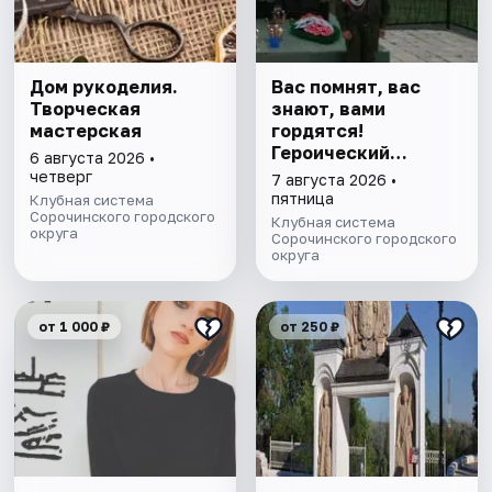
Дом рукоделия.
Вас помнят, вас
Творческая
знают, вами
мастерская
гордятся!
Героический
6 августа 2026 •
экскурс
четверг
7 августа 2026 •
пятница
Клубная система
Сорочинского городского
Клубная система
округа
Сорочинского городского
округа
от 1 000 ₽
от 250 ₽