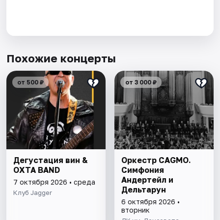
Похожие концерты
от 500 ₽
от 3 000 ₽
Дегустация вин &
Оркестр CAGMO.
OXTA BAND
Симфония
Андертейл и
7 октября 2026 • среда
Дельтарун
Клуб Jagger
6 октября 2026 •
вторник