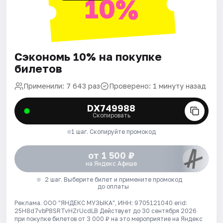
10%
Сэкономь 10% на покупке
билетов
Применили: 7 643 раз
Проверено: 1 минуту назад
DX749988
Скопировать
1 шаг. Скопируйте промокод
от 1 500 ₽
на Яндекс Афише
2 шаг. Выберите билет и примените промокод
до оплаты
Реклама. ООО "ЯНДЕКС МУЗЫКА", ИНН: 9705121040 erid:
25H8d7vbP8SRTvHZrUcdLB
Действует до 30 сентября 2026
при покупке билетов от 3 000 ₽ на это мероприятие на Яндекс