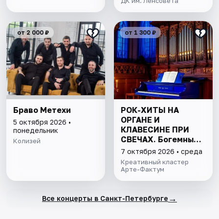
ДК им. Ленсовета
от 2 000 ₽
от 1 300 ₽
Браво Метехи
РОК-ХИТЫ НА
ОРГАНЕ И
5 октября 2026 •
КЛАВЕСИНЕ ПРИ
понедельник
СВЕЧАХ. Богемный
Колизей
Петербург.
7 октября 2026 • среда
Креативный кластер
Арте-Фактум
→
Все концерты в Санкт-Петербурге