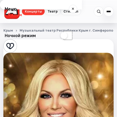
Меню
×
Концерты
Театр
Стендап
Крым
Концерты
Крым
Музыкальный театр Республики Крым г. Симферопол
Ночной режим
☀
☾
Театр
Стендап
События
Города
Площадки
Артисты