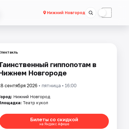
☀
☾
Нижний Новгород
Спектакль
Таинственный гиппопотам в
Нижнем Новгороде
18 сентября 2026
• пятница • 16:00
Город:
Нижний Новгород
Площадка:
Театр кукол
Билеты со скидкой
на Яндекс Афише