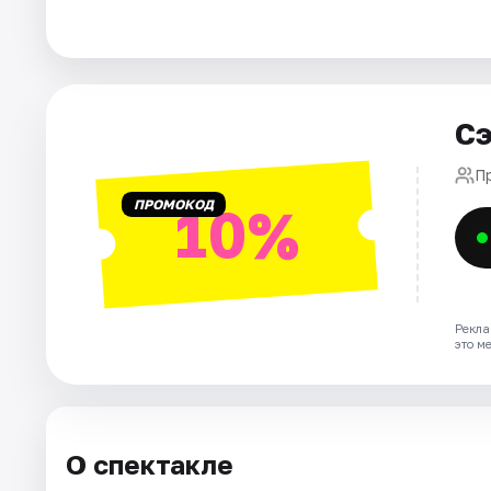
Города
Площадки
Сэ
Артисты
П
ПРОМОКОД
10%
Рейтинги
Рекла
это м
О спектакле