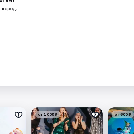
потам?
овгород.
от 1 000 ₽
от 600 ₽