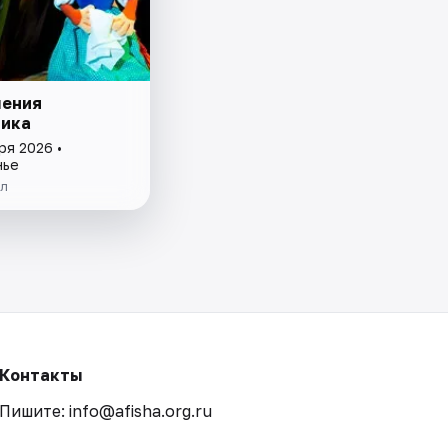
ения
ика
ря 2026 •
нье
ол
Контакты
Пишите: info@afisha.org.ru