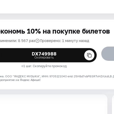
кономь 10% на покупке билетов
рименили: 8 567 раз
Проверено: 1 минуту назад
DX749988
Скопировать
1 шаг. Скопируйте промокод
ма. ООО "ЯНДЕКС МУЗЫКА", ИНН: 9705121040 erid: 25H8d7vbP8SRTvHZrUcdLB
ероприятие на Яндекс Афише!