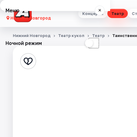
Меню
×
Концерты
Театр
Ст
Нижний Новгород
Концерты
Нижний Новгород
Театр кукол
Театр
Таинственн
Ночной режим
☀
☾
Театр
Стендап
Выставки
Квесты
Экскурсии
Спорт
События