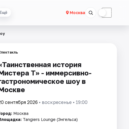
☀
☾
Москва
Ещё
шоу
Спектакль
«Таинственная история
Мистера Т» - иммерсивно-
гастрономическое шоу в
Москве
20 сентября 2026
• воскресенье • 19:00
Город:
Москва
Площадка:
Tangiers Lounge (Энгельса)