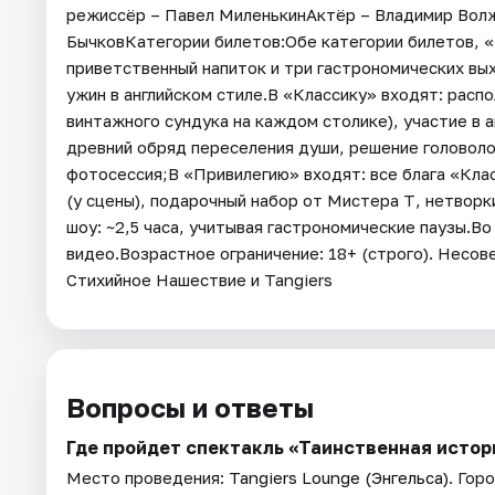
режиссёр – Павел МиленькинАктёр – Владимир Вол
БычковКатегории билетов:Обе категории билетов, «
приветственный напиток и три гастрономических вых
ужин в английском стиле.В «Классику» входят: расп
винтажного сундука на каждом столике), участие в 
древний обряд переселения души, решение головолом
фотосессия;В «Привилегию» входят: все блага «Кла
(у сцены), подарочный набор от Мистера Т, нетвор
шоу: ~2,5 часа, учитывая гастрономические паузы.В
видео.Возрастное ограничение: 18+ (строго). Несо
Стихийное Нашествие и Tangiers
Вопросы и ответы
Где пройдет спектакль «Таинственная истор
Место проведения:
Tangiers Lounge (Энгельса)
. Гор