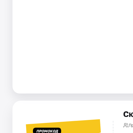
Города
Площадки
Артисты
Рейтинги
Ск
П
ПРОМОКОД