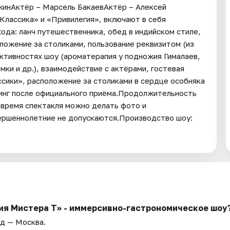
жинАктёр – Марсель БакаевАктёр – Алексей
Классика» и «Привилегия», включают в себя
ода: ланч путешественника, обед в индийском стиле,
оложение за столиками, пользование реквизитом (из
активностях шоу (ароматерапия у подножия Гималаев,
ки и др.), взаимодействие с актёрами, гостевая
ссики», расположение за столиками в сердце особняка
кинг после официального приёма.Продолжительность
о время спектакля можно делать фото и
вершеннолетние не допускаются.Производство шоу:
ия Мистера Т» - иммерсивно-гастрономическое шоу
од — Москва.