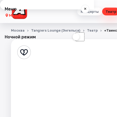
Меню
×
Концерты
Театр
Москва
Концерты
Москва
Tangiers Lounge (Энгельса)
Театр
«Таинс
Ночной режим
☀
☾
Театр
Стендап
Выставки
Квесты
Экскурсии
Спорт
События