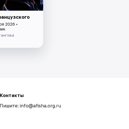
ранцузского
ря 2026 •
ник
тангова
Контакты
Пишите: info@afisha.org.ru