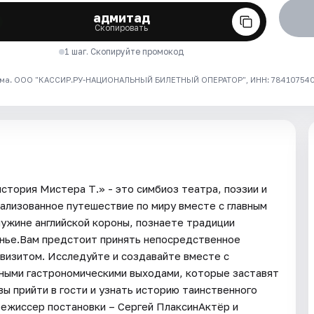
адмитад
Скопировать
1 шаг. Скопируйте промокод
ма. ООО "КАССИР.РУ-НАЦИОНАЛЬНЫЙ БИЛЕТНЫЙ ОПЕРАТОР", ИНН: 7841075409
тория Мистера Т.» - это симбиоз театра, поэзии и
ализованное путешествие по миру вместе с главным
ужине английской короны, познаете традиции
енье.Вам предстоит принять непосредственное
квизитом. Исследуйте и создавайте вместе с
нными гастрономическими выходами, которые заставят
ы прийти в гости и узнать историю таинственного
режиссер постановки – Сергей ПлаксинАктёр и