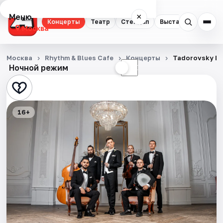
Меню
×
Концерты
Театр
Стендап
Выставки
Квест
Москва
Концерты
Москва
Rhythm & Blues Cafe
Концерты
Tadorovsky B
Ночной режим
☀
☾
Театр
Стендап
16+
Выставки
Квесты
Экскурсии
Спорт
События