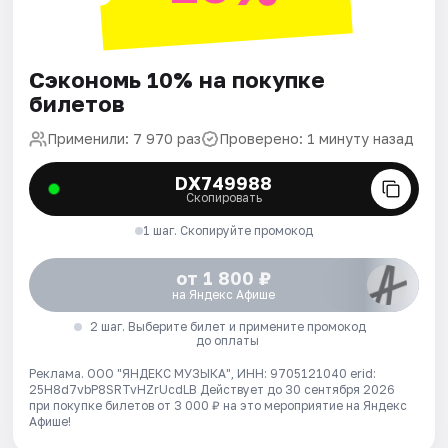
Сэкономь 10% на покупке
билетов
Применили: 7 970 раз
Проверено: 1 минуту назад
DX749988
Скопировать
1 шаг. Скопируйте промокод
от 1 800 ₽
на Яндекс Афише
2 шаг. Выберите билет и примените промокод
до оплаты
Реклама. ООО "ЯНДЕКС МУЗЫКА", ИНН: 9705121040 erid:
25H8d7vbP8SRTvHZrUcdLB
Действует до 30 сентября 2026
при покупке билетов от 3 000 ₽ на это мероприятие на Яндекс
Афише!