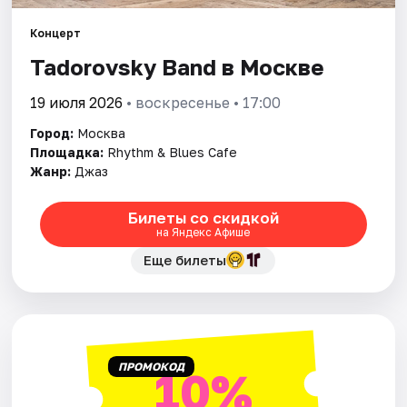
Концерт
Города
Tadorovsky Band в Москве
Площадки
19 июля 2026
• воскресенье • 17:00
Артисты
Город:
Москва
Площадка:
Rhythm & Blues Cafe
Рейтинги
Жанр:
Джаз
Билеты со скидкой
на Яндекс Афише
Еще билеты
ПРОМОКОД
10%