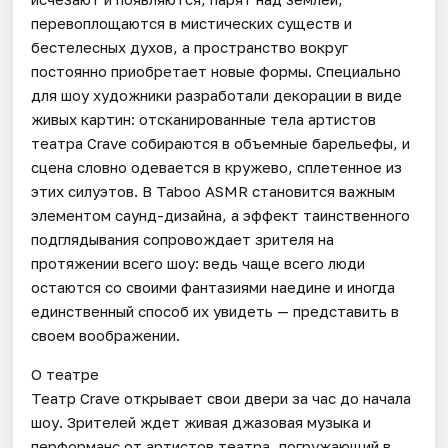
перевоплощаются в мистических существ и
бестелесных духов, а пространство вокруг
постоянно приобретает новые формы. Специально
для шоу художники разработали декорации в виде
живых картин: отсканированные тела артистов
театра Crave собираются в объемные барельефы, и
сцена словно одевается в кружево, сплетенное из
этих силуэтов. В Taboo ASMR становится важным
элементом саунд-дизайна, а эффект таинственного
подглядывания сопровождает зрителя на
протяжении всего шоу: ведь чаще всего люди
остаются со своими фантазиями наедине и иногда
единственный способ их увидеть — представить в
своем воображении.
О театре
Театр Crave открывает свои двери за час до начала
шоу. Зрителей ждет живая джазовая музыка и
перформанс от артистов театра, погружающий в