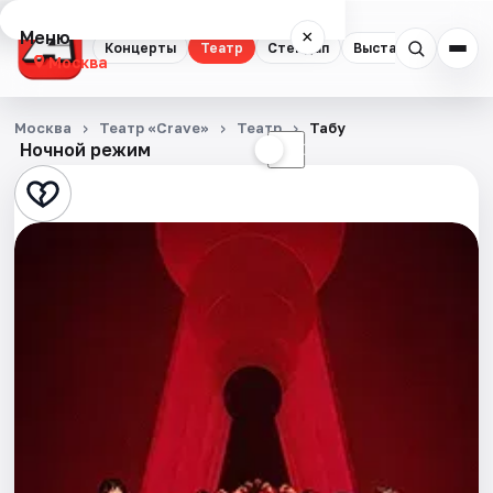
Меню
×
Концерты
Театр
Стендап
Выставки
Квест
Москва
Концерты
Москва
Театр «Crave»
Театр
Табу
Ночной режим
☀
☾
Театр
Стендап
Выставки
Квесты
Экскурсии
Спорт
События