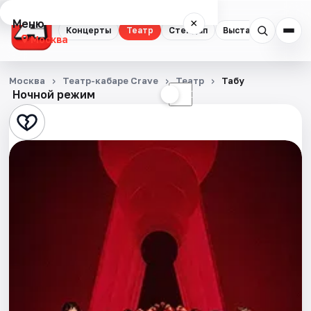
Меню
×
Концерты
Театр
Стендап
Выставки
Квест
Москва
Концерты
Москва
Театр-кабаре Crave
Театр
Табу
Ночной режим
☀
☾
Театр
Стендап
Выставки
Квесты
Экскурсии
Спорт
События