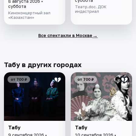
суббота
8 августа 2026 •
суббота
Театр.doc. ДОК
индастриал
Киноконцертный зал
«Казахстан»
→
Все спектакли в Москве
Табу в других городах
от 700 ₽
от 700 ₽
Табу
Табу
9 сентября 2026 •
10 сентября 2026 •