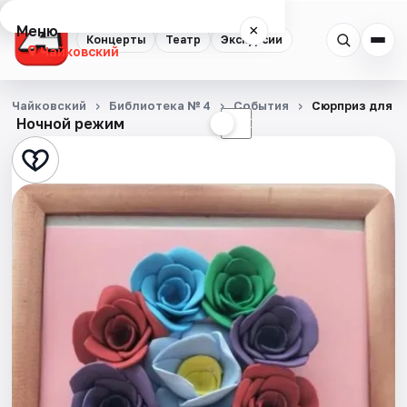
Меню
×
Концерты
Театр
Экскурсии
Чайковский
Концерты
Чайковский
Библиотека № 4
События
Сюрприз для м
Ночной режим
☀
☾
Театр
Экскурсии
События
Города
Площадки
Артисты