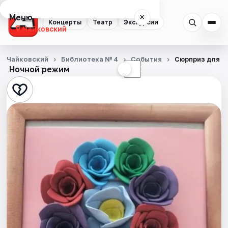
Меню
×
Концерты
Театр
Экскурсии
Чайковский
Концерты
Чайковский
Библиотека № 4
События
Сюрприз для м
Ночной режим
☀
☾
Театр
Экскурсии
События
Города
Площадки
Артисты